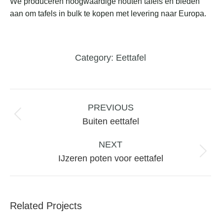
We produceren hoogwaardige houten tafels en bieden
aan om tafels in bulk te kopen met levering naar Europa.
Category:
Eettafel
Project
navigation
PREVIOUS
Previous
Buiten eettafel
project:
NEXT
Next
IJzeren poten voor eettafel
project:
Related Projects